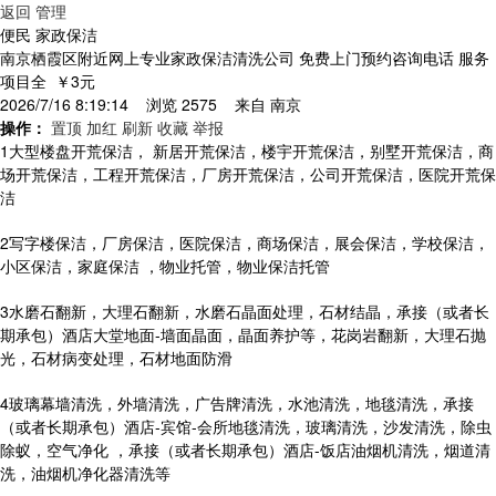
返回
管理
便民 家政保洁
南京栖霞区附近网上专业家政保洁清洗公司 免费上门预约咨询电话 服务
项目全
￥3元
2026/7/16 8:19:14 浏览 2575 来自
南京
操作：
置顶
加红
刷新
收藏
举报
1大型楼盘开荒保洁， 新居开荒保洁，楼宇开荒保洁，别墅开荒保洁，商
场开荒保洁，工程开荒保洁，厂房开荒保洁，公司开荒保洁，医院开荒保
洁
2写字楼保洁，厂房保洁，医院保洁，商场保洁，展会保洁，学校保洁，
小区保洁，家庭保洁 ，物业托管，物业保洁托管
3水磨石翻新，大理石翻新，水磨石晶面处理，石材结晶，承接（或者长
期承包）酒店大堂地面-墙面晶面，晶面养护等，花岗岩翻新，大理石抛
光，石材病变处理，石材地面防滑
4玻璃幕墙清洗，外墙清洗，广告牌清洗，水池清洗，地毯清洗，承接
（或者长期承包）酒店-宾馆-会所地毯清洗，玻璃清洗，沙发清洗，除虫
除蚁，空气净化 ，承接（或者长期承包）酒店-饭店油烟机清洗，烟道清
洗，油烟机净化器清洗等