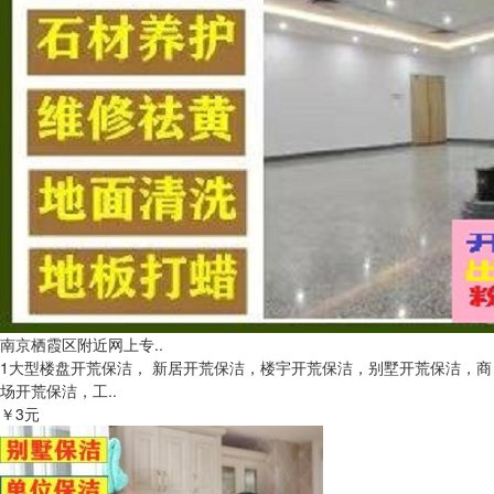
南京栖霞区附近网上专..
1大型楼盘开荒保洁， 新居开荒保洁，楼宇开荒保洁，别墅开荒保洁，商
场开荒保洁，工..
￥3元