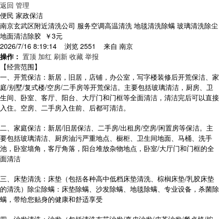
返回
管理
便民 家政保洁
南京玄武区附近清洗公司 服务空调高温清洗 地毯清洗除螨 玻璃清洗除尘
地面清洁除胶
￥3元
2026/7/16 8:19:14 浏览 2551 来自
南京
操作：
置顶
加红
刷新
收藏
举报
【经营范围】
一、开荒保洁：新居，旧居，店铺，办公室，写字楼装修后开荒保洁、家
庭/别墅/复式楼/空房/二手房等开荒保洁。主要包括玻璃清洁，厨房、卫
生间、卧室、客厅、阳台、大厅门和门框等全面清洁，清洁完后可以直接
入住。空房、二手房入住前、后都可清洁。
二、家庭保洁：新居/旧居保洁、二手房/出租房/空房/闲置房等保洁。主
要包括玻璃清洁、厨房油污严重地点、橱柜、卫生间地面、马桶、洗手
池，卧室墙角，客厅角落，阳台堆放杂物地点，卧室/大厅门和门框的全
面清洁
三、床垫清洗：床垫（包括各种高中低档床垫清洗、棕榈床垫/乳胶床垫
的清洗）除尘除螨：床垫除螨、沙发除螨、地毯除螨、专业设备，杀菌除
螨，带给您贴身的健康和舒适享受